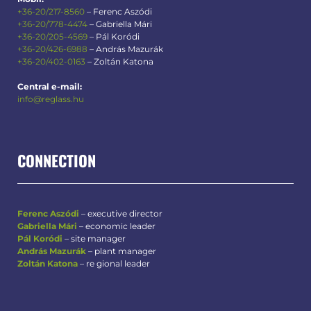
+36-20/217-8560
– Ferenc Aszódi
+36-20/778-4474
– Gabriella Mári
+36-20/205-4569
– Pál Koródi
+36-20/426-6988
– András Mazurák
+36-20/402-0163
– Zoltán Katona
Central e-mail:
info@reglass.hu
CONNECTION
Ferenc Aszódi
– executive director
Gabriella Mári
– economic leader
Pál Koródi
– site manager
András Mazurák
– plant manager
Zoltán Katona
– re gional leader