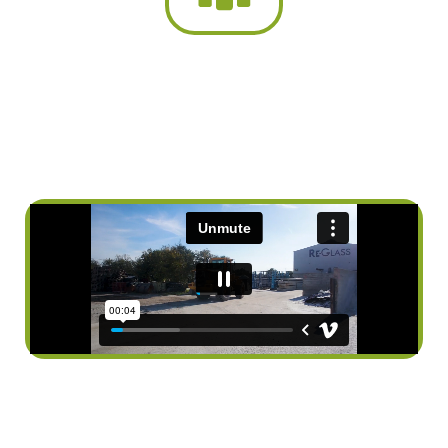
RECYCLING
BOTTLE GLASS
Our aim is to achieve that glass shall
be raw material again and not waste!